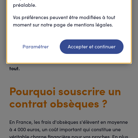
préalable.
Un décès est toujours un moment difficile qui peut
Vos préférences peuvent être modifiées à tout
parfois laisser les proches dans le désarroi,
moment sur notre page de mentions légales.
notamment lorsqu'ils doivent faire face à de
nombreux frais. Pour éviter cela, vous avez la
possibilité d'anticiper ce moment en souscrivant un
Paramétrer
Accepter et continuer
capital obsèques. Quel est son intérêt et à quoi sert-
il précisément ? Harmonie Mutuelle vous explique
tout.
Pourquoi souscrire un
contrat obsèques ?
En France, les frais d'obsèques s'élèvent en moyenne
à 4 000 euros, un coût important qui constitue une
véritable charge financière pour vos proches. En plus