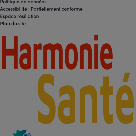
Footer
Politique de données
sociaux
Accessibilité : Partiellement conforme
-
Espace résiliation
Liens
Plan du site
légaux
Footer
-
Partenaires