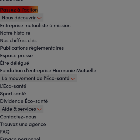
Passez à l’action
Nous découvrir
Footer
Entreprise mutualiste à mission
Notre histoire
-
Nos chiffres clés
Menu
Publications règlementaires
Espace presse
principal
Être délégué
Fondation d’entreprise Harmonie Mutuelle
Le mouvement de l'Éco-santé
L’Éco-santé
Sport santé
Dividende Éco-santé
Aide & services
Contactez-nous
Trouvez une agence
FAQ
Espace personnel