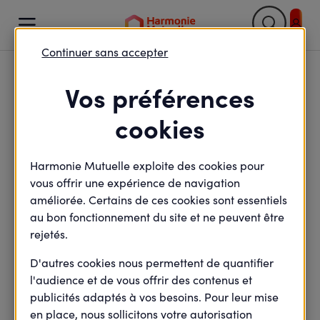

Continuer sans accepter
Retour

Vos préférences
Capital obsèques : une
cookies
solution sur-mesure
Harmonie Mutuelle exploite des cookies pour
pour protéger vos
vous offrir une expérience de navigation
proches
améliorée. Certains de ces cookies sont essentiels
au bon fonctionnement du site et ne peuvent être
rejetés.
D'autres cookies nous permettent de quantifier
minute(s) de lecture
5
min de lecture
l'audience et de vous offrir des contenus et
Mis à jour le
18 mars 2025
publicités adaptés à vos besoins. Pour leur mise
en place, nous sollicitons votre autorisation