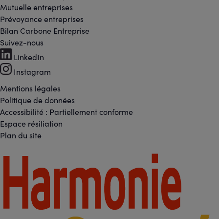
Mutuelle entreprises
Prévoyance entreprises
Bilan Carbone Entreprise
Suivez-nous
Footer
LinkedIn
-
Instagram
Réseaux
Mentions légales
Footer
Politique de données
sociaux
Accessibilité : Partiellement conforme
-
Espace résiliation
Liens
Plan du site
légaux
Footer
-
Partenaires