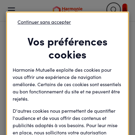

Continuer sans accepter
Retour

Vos préférences
Tout comprendre à la
cookies
Garantie Accidents de
Harmonie Mutuelle exploite des cookies pour
la Vie
vous offrir une expérience de navigation
améliorée. Certains de ces cookies sont essentiels
au bon fonctionnement du site et ne peuvent être
rejetés.
minute(s) de lecture
5
min de lecture
Mis à jour le
4 décembre 2024
D'autres cookies nous permettent de quantifier
l'audience et de vous offrir des contenus et
publicités adaptés à vos besoins. Pour leur mise
en place, nous sollicitons votre autorisation